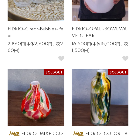
FIDRIO-Clrear-Bubbles-Pe
FIDRIO-OPAL -BOWL WA
ar
VE-CLEAR
2,860円(本体2,600円、税2
16,500円(本体15,000円、税
60円)
1,500円)
SOLDOUT
SOLDOUT
FIDRIO -MIXED CO
FIDRIO -COLORI- B