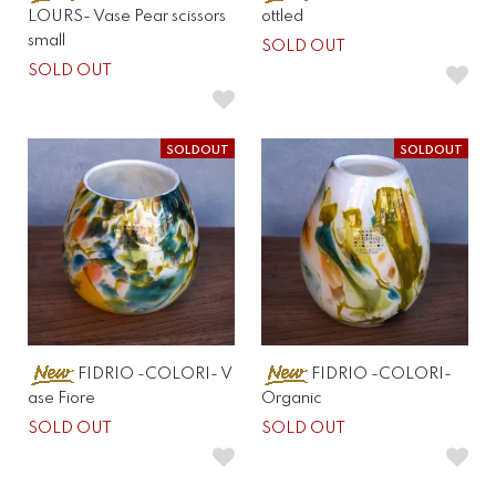
LOURS- Vase Pear scissors
ottled
small
SOLD OUT
SOLD OUT
SOLDOUT
SOLDOUT
FIDRIO -COLORI- V
FIDRIO -COLORI-
ase Fiore
Organic
SOLD OUT
SOLD OUT